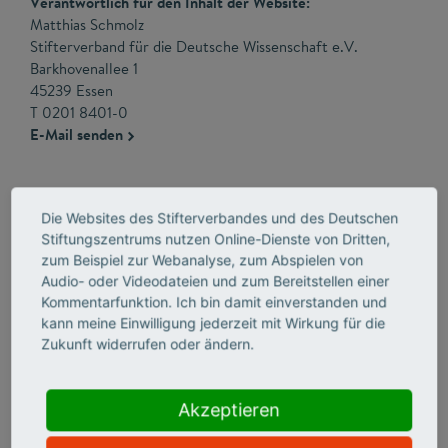
Verantwortlich für den Inhalt der Website:
Matthias Schmolz
Stifterverband für die Deutsche Wissenschaft e.V.
Barkhovenallee 1
45239 Essen
T 0201 8401-0
E-Mail senden
Kontakt
Die Websites des Stifterverbandes und des Deutschen
Förderfonds Wissenschaft in Berlin
Stiftungszentrums nutzen Online-Dienste von Dritten,
Deutsches Stiftungszentrum
zum Beispiel zur Webanalyse, zum Abspielen von
Baedekerstraße 1
Audio- oder Videodateien und zum Bereitstellen einer
45128 Essen
Kommentarfunktion. Ich bin damit einverstanden und
kann meine Einwilligung jederzeit mit Wirkung für die
Andrea Bölling
Zukunft widerrufen oder ändern.
Stiftungsmanagerin
T 030 322982-346
E-Mail senden
Akzeptieren